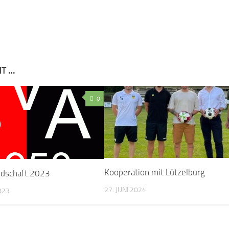
NT …
0
Kooperation mit Lützelburg
ndschaft 2023
27. JUNI 2024
023