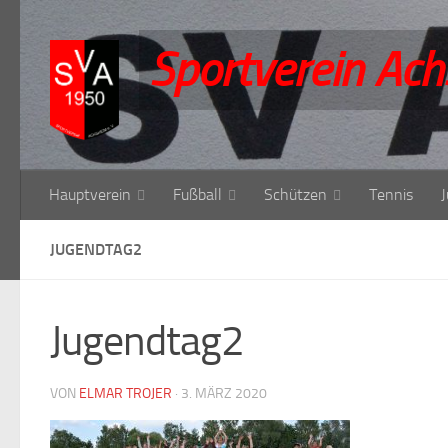
Zum Inhalt springen
Sportverein Ach
Hauptverein
Fußball
Schützen
Tennis
JUGENDTAG2
Jugendtag2
VON
ELMAR TROJER
·
3. MÄRZ 2020