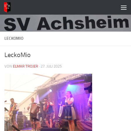
Zum Inhalt springen
LECKOMIO
LeckoMio
VON
ELMAR TROJER
·
27. JULI 2025